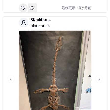
最終更新：
9か月前
Blackbuck
blackbuck
slide
Previous slide
Next s