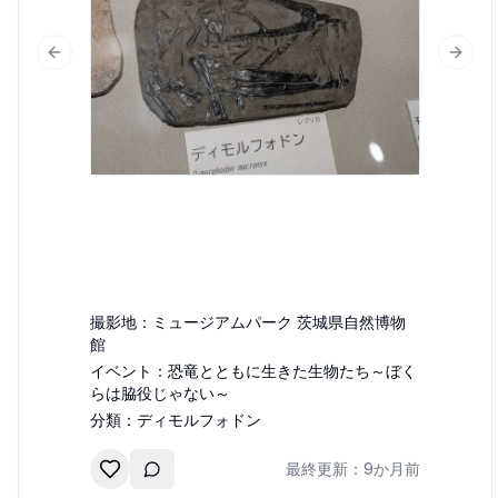
Previous slide
Next 
撮影地：
ミュージアムパーク 茨城県自然博物
館
イベント：
恐竜とともに生きた生物たち～ぼく
らは脇役じゃない～
分類：
ディモルフォドン
最終更新：
9か月前