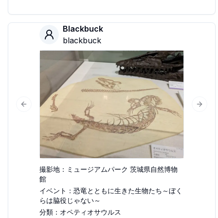
Blackbuck
blackbuck
Previous slide
Next 
撮影地：
ミュージアムパーク 茨城県自然博物
館
イベント：
恐竜とともに生きた生物たち～ぼく
らは脇役じゃない～
分類：
オペティオサウルス