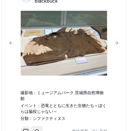
blackbuck
Previous slide
Next sl
lide
撮影地：
ミュージアムパーク 茨城県自然博物
館
イベント：
恐竜とともに生きた生物たち～ぼく
らは脇役じゃない～
分類：
シファクティヌス