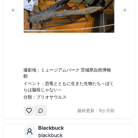
slide
Previous slide
Next s
撮影地：
ミュージアムパーク 茨城県自然博物
館
イベント：
恐竜とともに生きた生物たち～ぼく
らは脇役じゃない～
分類：
プリオサウルス
最終更新：
9か月前
Blackbuck
blackbuck