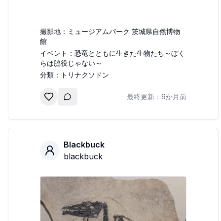
撮影地：
ミュージアムパーク 茨城県自然博物
館
イベント：
恐竜とともに生きた生物たち～ぼく
らは脇役じゃない～
分類：
トリナクソドン
最終更新：
9か月前
Blackbuck
blackbuck