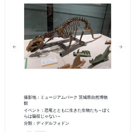
Previous slide
Next 
撮影地：
ミュージアムパーク 茨城県自然博物
館
イベント：
恐竜とともに生きた生物たち～ぼく
らは脇役じゃない～
分類：
ディデルフォドン