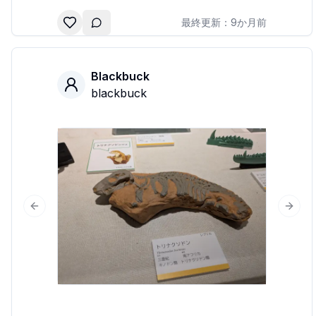
最終更新：
9か月前
Blackbuck
blackbuck
Previous slide
Next 