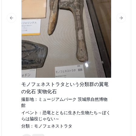
lide
Previous slide
Next sl
モノフェネストラタという分類群の翼竜
の化石 実物化石
撮影地：
ミュージアムパーク 茨城県自然博物
館
イベント：
恐竜とともに生きた生物たち～ぼく
らは脇役じゃない～
分類：
モノフェネストラタ