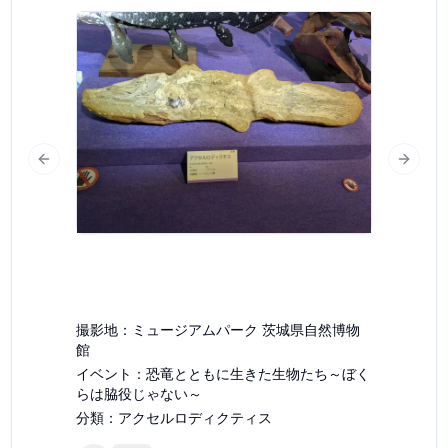
slide
Previous slide
Next s
撮影地：
ミュージアムパーク 茨城県自然博物
館
イベント：
恐竜とともに生きた生物たち～ぼく
らは脇役じゃない～
分類：
アクセルロディクティス