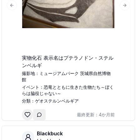
Previous slide
Next sl
lide
実物化石 表示名はプテラノドン・ステル
ンベルギ
撮影地：
ミュージアムパーク 茨城県自然博物
館
イベント：
恐竜とともに生きた生物たち～ぼく
らは脇役じゃない～
分類：
ゲオステルンベルギア
最終更新：
4か月前
Blackbuck