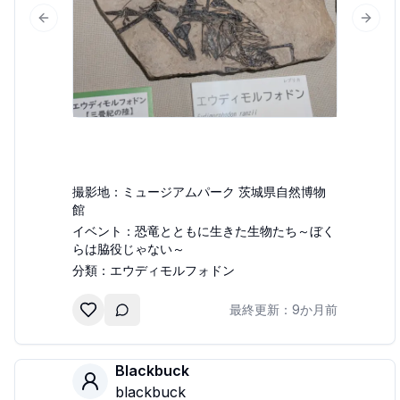
Previous slide
Next 
撮影地：
ミュージアムパーク 茨城県自然博物
館
イベント：
恐竜とともに生きた生物たち～ぼく
らは脇役じゃない～
分類：
エウディモルフォドン
最終更新：
9か月前
Blackbuck
blackbuck