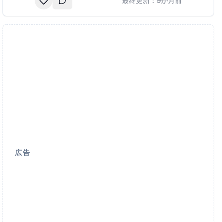
最終更新：
9か月前
lide
広告