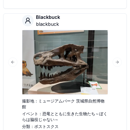
Blackbuck
blackbuck
slide
Previous slide
Next s
撮影地：
ミュージアムパーク 茨城県自然博物
館
イベント：
恐竜とともに生きた生物たち～ぼく
らは脇役じゃない～
分類：
ポストスクス