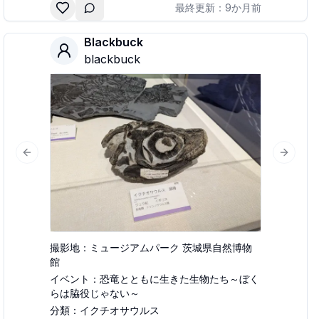
最終更新：
9か月前
Blackbuck
blackbuck
lide
Previous slide
Next sl
撮影地：
ミュージアムパーク 茨城県自然博物
館
イベント：
恐竜とともに生きた生物たち～ぼく
らは脇役じゃない～
分類：
イクチオサウルス