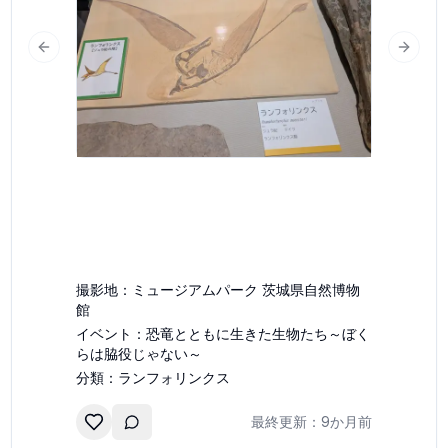
slide
Previous slide
Next s
撮影地：
ミュージアムパーク 茨城県自然博物
館
イベント：
恐竜とともに生きた生物たち～ぼく
らは脇役じゃない～
分類：
ランフォリンクス
最終更新：
9か月前