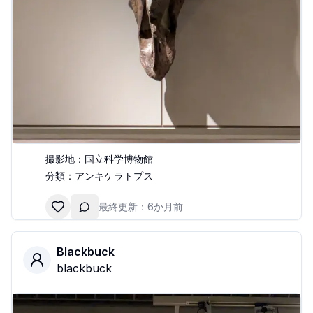
撮影地：
国立科学博物館
分類：
アンキケラトプス
最終更新：
6か月前
Blackbuck
blackbuck