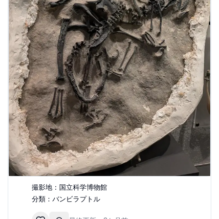
撮影地：
国立科学博物館
分類：
バンビラプトル