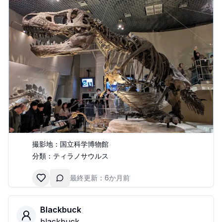
撮影地：
国立科学博物館
分類：
ティラノサウルス
最終更新：
6か月前
Blackbuck
blackbuck