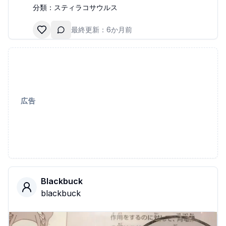
分類：
スティラコサウルス
最終更新：
6か月前
広告
Blackbuck
blackbuck