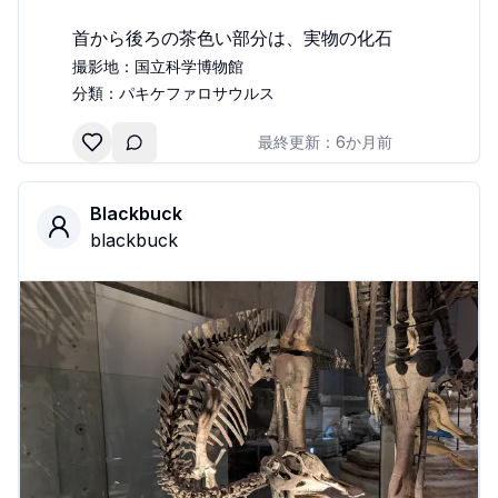
首から後ろの茶色い部分は、実物の化石
撮影地：
国立科学博物館
分類：
パキケファロサウルス
最終更新：
6か月前
Blackbuck
blackbuck