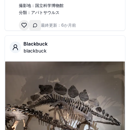
撮影地：
国立科学博物館
分類：
アパトサウルス
最終更新：
6か月前
Blackbuck
blackbuck