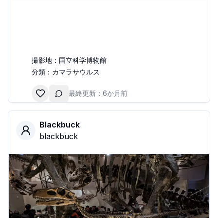
撮影地：
国立科学博物館
分類：
カマラサウルス
最終更新：
6か月前
Blackbuck
blackbuck