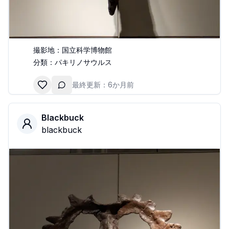
撮影地：
国立科学博物館
分類：
パキリノサウルス
最終更新：
6か月前
Blackbuck
blackbuck