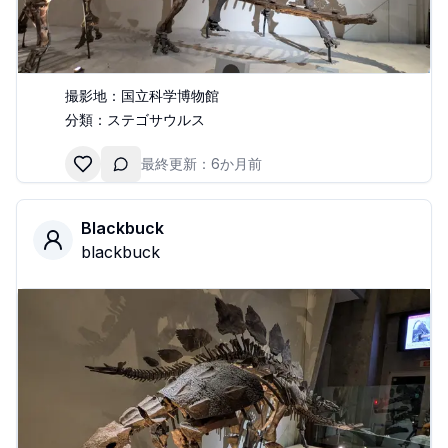
撮影地：
国立科学博物館
分類：
ステゴサウルス
最終更新：
6か月前
Blackbuck
blackbuck