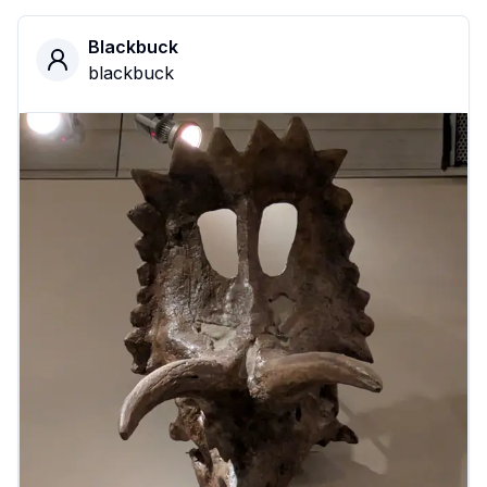
Blackbuck
blackbuck