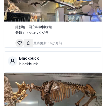
撮影地：
国立科学博物館
分類：
マッコウクジラ
最終更新：
6か月前
Blackbuck
blackbuck