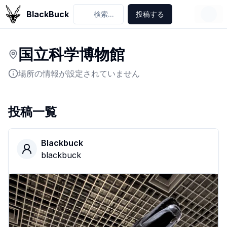
BlackBuck
検索...
投稿する
国立科学博物館
場所の情報が設定されていません
投稿一覧
Blackbuck
blackbuck