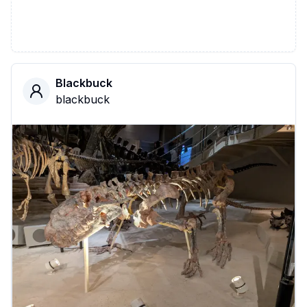
Blackbuck
blackbuck