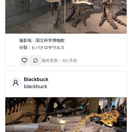
撮影地：
国立科学博物館
分類：
ヒパクロサウルス
最終更新：
4か月前
Blackbuck
blackbuck