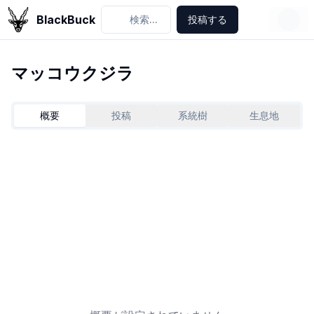
BlackBuck
検索...
投稿する
マッコウクジラ
概要
投稿
系統樹
生息地