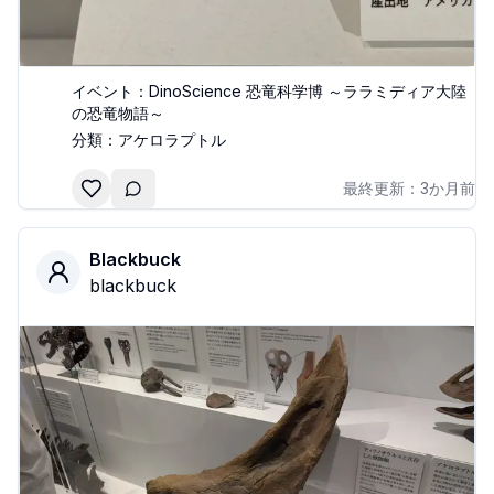
イベント：
DinoScience 恐竜科学博 ～ララミディア大陸
の恐竜物語～
分類：
アケロラプトル
最終更新：
3か月前
Blackbuck
blackbuck