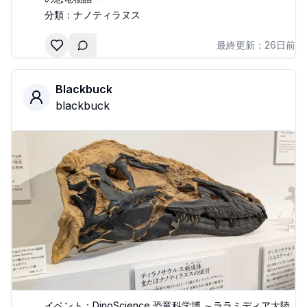
分類：
ナノティラヌス
最終更新：
26日前
Blackbuck
blackbuck
イベント：
DinoScience 恐竜科学博 ～ララミディア大陸