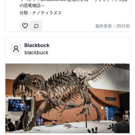
の恐竜物語～
分類：
ナノティラヌス
最終更新：
26日前
Blackbuck
blackbuck