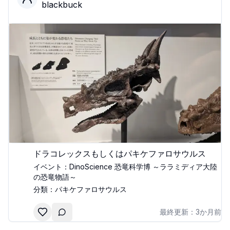
blackbuck
ドラコレックスもしくはパキケファロサウルス
イベント：
DinoScience 恐竜科学博 ～ララミディア大陸
の恐竜物語～
分類：
パキケファロサウルス
最終更新：
3か月前