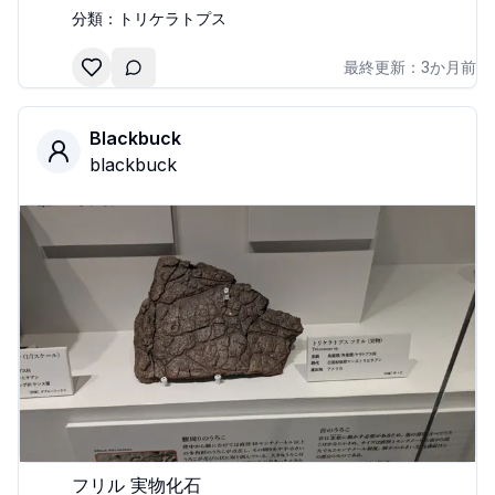
分類：
トリケラトプス
最終更新：
3か月前
Blackbuck
blackbuck
フリル 実物化石