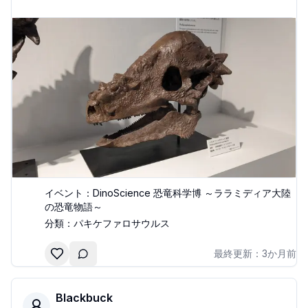
イベント：
DinoScience 恐竜科学博 ～ララミディア大陸
の恐竜物語～
分類：
パキケファロサウルス
最終更新：
3か月前
Blackbuck