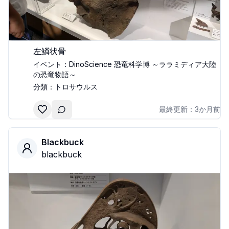
左鱗状骨
イベント：
DinoScience 恐竜科学博 ～ララミディア大陸
の恐竜物語～
分類：
トロサウルス
最終更新：
3か月前
Blackbuck
blackbuck