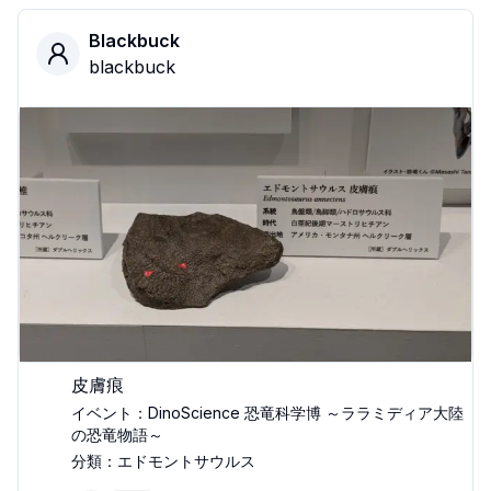
Blackbuck
blackbuck
皮膚痕
イベント：
DinoScience 恐竜科学博 ～ララミディア大陸
の恐竜物語～
分類：
エドモントサウルス