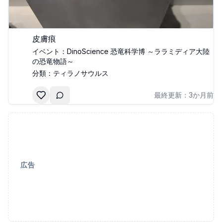
皮膚痕
イベント：
DinoScience 恐竜科学博 ～ララミディア大陸
の恐竜物語～
分類：
ティラノサウルス
最終更新：
3か月前
広告