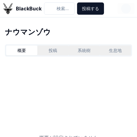
BlackBuck
検索...
投稿する
ナウマンゾウ
概要
投稿
系統樹
生息地