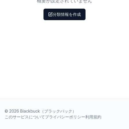
概要が設定されていません
分類情報を作成
©
2026
Blackbuck（ブラックバック）
このサービスについて
プライバシーポリシー
利用規約