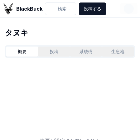
BlackBuck
検索...
投稿する
タヌキ
概要
投稿
系統樹
生息地