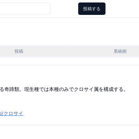
投稿する
投稿
系統樹
れる奇蹄類。現生種では本種のみでクロサイ属を構成する。
/wiki/クロサイ