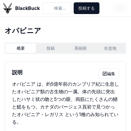
BlackBuck
検索...
投稿する
オパビニア
概要
投稿
系統樹
生息地
説明
編集
オパビニア は、約5億年前のカンブリア紀に生息し
たオパビニア類の古生物の一属。体の先頭に突出
したハサミ状の吻と5つの眼、両筋にたくさんの鰭
と鰓をもつ。カナダのバージェス頁岩で見つかっ
たオパビニア・レガリス という1種のみ知られてい
る。