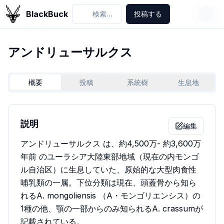
BlackBuck
検索...
投稿する
アンドリューサルクス
概要
投稿
系統樹
生息地
説明
編集
アンドリューサルクス は、約4,500万- 約3,600万
年前 のユーラシア大陸東部地域（現在の内モンゴ
ル自治区）に生息していた、原始的な大型肉食性
哺乳類の一属。下位分類は現在、頭蓋骨から知ら
れるA. mongoliensis （A・モンゴリエンシス）の
1種の他、顎の一部からのみ知られるA. crassumが
記載されている。