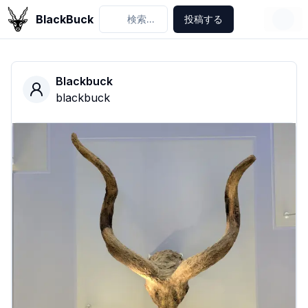
BlackBuck
検索...
投稿する
Blackbuck
blackbuck