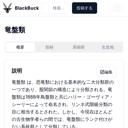
BlackBuck
検索...
投稿する
竜盤類
概要
投稿
系統樹
生息地
説明
編集
竜盤類 は、恐竜類における基本的な二大分類群の
一つであり、股関節の構造により分類される。竜
盤類は1888年鳥盤類と共にハリー・ゴーヴィア・
シーリーによって命名され、リンネ式階級分類の
目に相当するとされた。しかし、今現在ほとんど
の古生物学者らの間では、竜盤類にランク付けが
ない系統群として分類している。